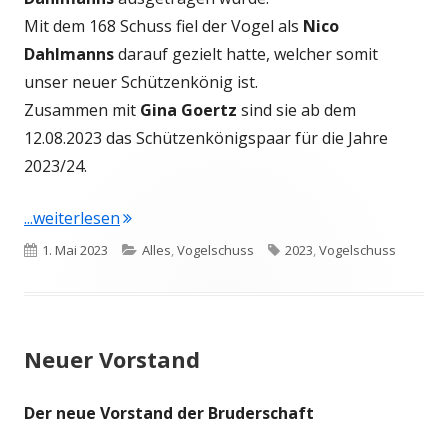
Mit dem 168 Schuss fiel der Vogel als
Nico
Dahlmanns
darauf gezielt hatte, welcher somit
unser neuer Schützenkönig ist.
Zusammen mit
Gina Goertz
sind sie ab dem
12.08.2023 das Schützenkönigspaar für die Jahre
2023/24.
"Vogelschuss 2023"
...weiterlesen
Veröffentlicht
Kategorien
Schlagwörter
1. Mai 2023
Alles
,
Vogelschuss
2023
,
Vogelschuss
am
Neuer Vorstand
Der neue Vorstand der Bruderschaft