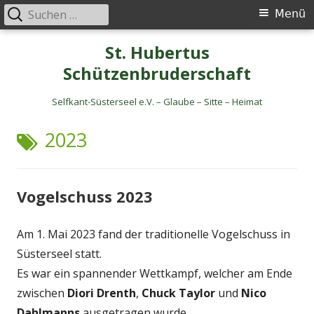
Suche
Primäres
Menü
nach:
Menü
Springe
St. Hubertus
zum
Schützenbruderschaft
Inhalt
Selfkant-Süsterseel e.V. – Glaube – Sitte – Heimat
SCHLAGWORT:
2023
Vogelschuss 2023
Am 1. Mai 2023 fand der traditionelle Vogelschuss in
Süsterseel statt.
Es war ein spannender Wettkampf, welcher am Ende
zwischen
Diori Drenth
,
Chuck Taylor
und
Nico
Dahlmanns
ausgetragen wurde.