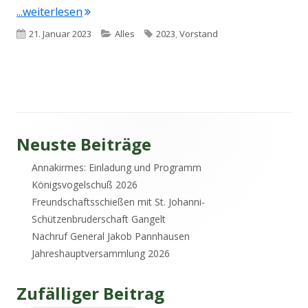
"Neuer Vorstand"
...weiterlesen
Veröffentlicht
Kategorien
Schlagwörter
21. Januar 2023
Alles
2023
,
Vorstand
am
Haupt-
Neuste Beiträge
Annakirmes: Einladung und Programm
Seitenleiste
Königsvogelschuß 2026
Freundschaftsschießen mit St. Johanni-
Schützenbruderschaft Gangelt
Nachruf General Jakob Pannhausen
Jahreshauptversammlung 2026
Zufälliger Beitrag