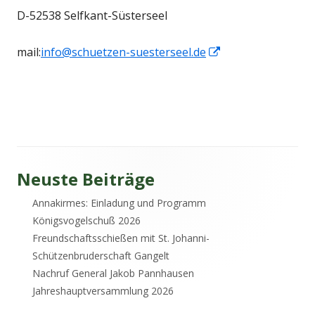
D-52538 Selfkant-Süsterseel
In
mail:
info@schuetzen-suesterseel.de
neuem
Fenster
öffnen
Haupt-
Neuste Beiträge
Annakirmes: Einladung und Programm
Seitenleiste
Königsvogelschuß 2026
Freundschaftsschießen mit St. Johanni-
Schützenbruderschaft Gangelt
Nachruf General Jakob Pannhausen
Jahreshauptversammlung 2026