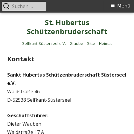
Suche
Primäres
Menü
nach:
Menü
Springe
St. Hubertus
zum
Schützenbruderschaft
Inhalt
Selfkant-Süsterseel e.V. – Glaube – Sitte – Heimat
Kontakt
Sankt Hubertus Schützenbruderschaft Süsterseel
e.V.
Waldstraße 46
D-52538 Selfkant-Süsterseel
Geschäftsführer:
Dieter Wauben
Waldstraße 17 A