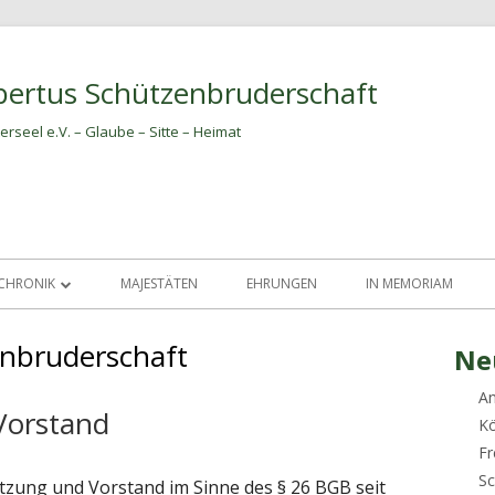
bertus Schützenbruderschaft
erseel e.V. – Glaube – Sitte – Heimat
CHRONIK
MAJESTÄTEN
EHRUNGEN
IN MEMORIAM
CHRONIK DER AMTSTRÄGER
enbruderschaft
Ha
Ne
An
Sei
Vorstand
Kö
Fr
Sc
atzung und Vorstand im Sinne des § 26 BGB seit