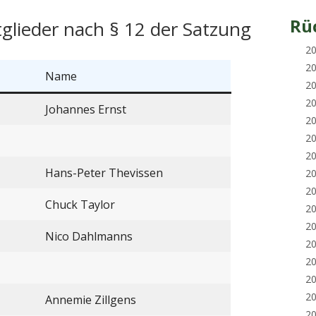
Rü
glieder nach § 12 der Satzung
2
2
Name
2
2
Johannes Ernst
2
2
2
Hans-Peter Thevissen
2
2
Chuck Taylor
2
2
Nico Dahlmanns
2
2
2
2
Annemie Zillgens
2