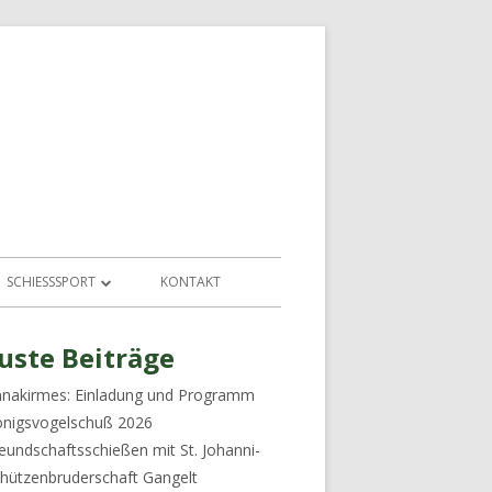
SCHIESSSPORT
KONTAKT
SCHÜTZENHEIM UND SCHIESSSTAND
upt-
uste Beiträge
nakirmes: Einladung und Programm
tenleiste
nigsvogelschuß 2026
eundschaftsschießen mit St. Johanni-
hützenbruderschaft Gangelt