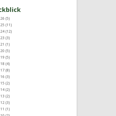
ckblick
026
(5)
025
(11)
024
(12)
023
(3)
021
(1)
020
(5)
019
(5)
018
(4)
017
(8)
016
(3)
015
(2)
014
(2)
013
(2)
012
(3)
011
(1)
010
(2)