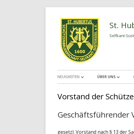
Springe
zum
St. Hu
Inhalt
Selfkant-Süst
Primäres
NEUIGKEITEN
ÜBER UNS
Menü
TERMINE
VORSTAND
Vorstand der Schütz
SATZUNG
Geschäftsführender 
AUFNAHMEANTRAG
gesetzl. Vorstand nach § 13 der S