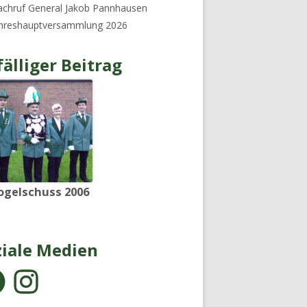
chruf General Jakob Pannhausen
ahreshauptversammlung 2026
älliger Beitrag
ogelschuss 2006
ziale Medien