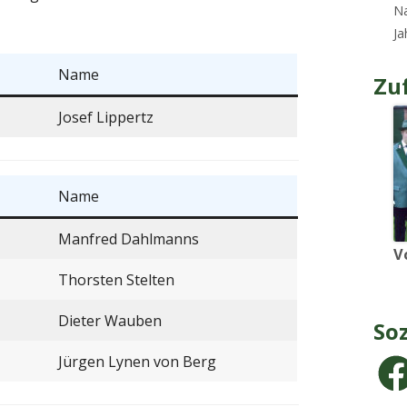
Na
J
Name
Zuf
Josef Lippertz
Name
Manfred Dahlmanns
V
Thorsten Stelten
Dieter Wauben
So
Jürgen Lynen von Berg