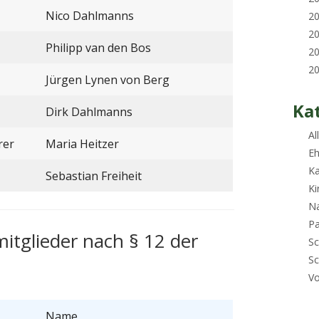
Nico Dahlmanns
2
2
Philipp van den Bos
2
2
Jürgen Lynen von Berg
Ka
Dirk Dahlmanns
Al
rer
Maria Heitzer
E
Ka
Sebastian Freiheit
K
N
Pa
tglieder nach § 12 der
Sc
Sc
Vo
Name