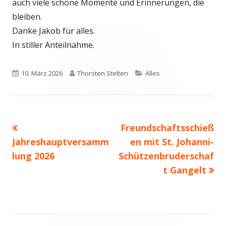
auch viele schöne Momente und Erinnerungen, die
bleiben.
Danke Jakob für alles.
In stiller Anteilnahme.
Veröffentlicht
Autor
Kategorien
10. März 2026
Thorsten Stelten
Alles
am
Vorheriger
Nächster
Freundschaftsschieß
Beitrags-
Beitrag:
Beitrag
Jahreshauptversamm
en mit St. Johanni-
Navigation
lung 2026
Schützenbruderschaf
t Gangelt