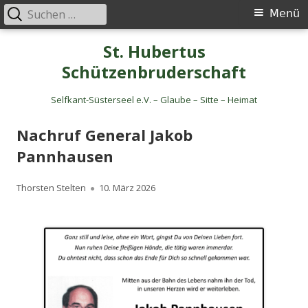
Suche
Primäres
Menü
nach:
Menü
Springe
St. Hubertus
zum
Schützenbruderschaft
Inhalt
Selfkant-Süsterseel e.V. – Glaube – Sitte – Heimat
Nachruf General Jakob
Pannhausen
Autor
Veröffentlicht
Thorsten Stelten
10. März 2026
am