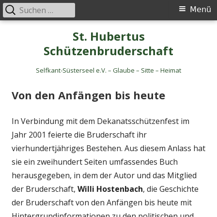
Suche
Primäres
Menü
nach:
Menü
Springe
St. Hubertus
zum
Schützenbruderschaft
Inhalt
Selfkant-Süsterseel e.V. – Glaube – Sitte – Heimat
Von den Anfängen bis heute
In Verbindung mit dem Dekanatsschützenfest im
Jahr 2001 feierte die Bruderschaft ihr
vierhundertjähriges Bestehen. Aus diesem Anlass hat
sie ein zweihundert Seiten umfassendes Buch
herausgegeben, in dem der Autor und das Mitglied
der Bruderschaft,
Willi Hostenbach
, die Geschichte
der Bruderschaft von den Anfängen bis heute mit
Hintergrundinformationen zu den politischen und