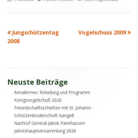
am
Vorheriger
Nächster
Jungschützentag
Vogelschuss 2009
Beitrags-
Beitrag:
Beitrag
2008
Navigation
Haupt-
Neuste Beiträge
Annakirmes: Einladung und Programm
Seitenleiste
Königsvogelschuß 2026
Freundschaftsschießen mit St. Johanni-
Schützenbruderschaft Gangelt
Nachruf General Jakob Pannhausen
Jahreshauptversammlung 2026