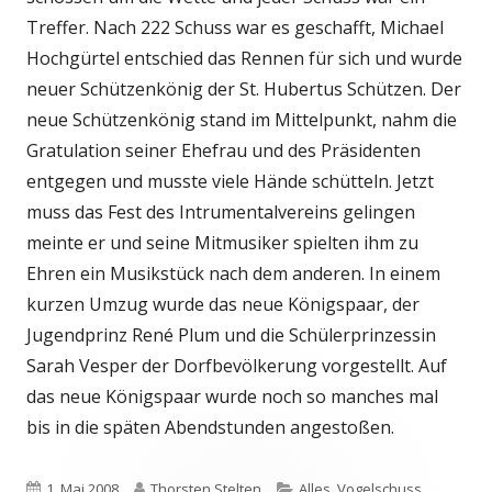
Treffer. Nach 222 Schuss war es geschafft, Michael
Hochgürtel entschied das Rennen für sich und wurde
neuer Schützenkönig der St. Hubertus Schützen. Der
neue Schützenkönig stand im Mittelpunkt, nahm die
Gratulation seiner Ehefrau und des Präsidenten
entgegen und musste viele Hände schütteln. Jetzt
muss das Fest des Intrumentalvereins gelingen
meinte er und seine Mitmusiker spielten ihm zu
Ehren ein Musikstück nach dem anderen. In einem
kurzen Umzug wurde das neue Königspaar, der
Jugendprinz René Plum und die Schülerprinzessin
Sarah Vesper der Dorfbevölkerung vorgestellt. Auf
das neue Königspaar wurde noch so manches mal
bis in die späten Abendstunden angestoßen.
Veröffentlicht
Autor
Kategorien
1. Mai 2008
Thorsten Stelten
Alles
,
Vogelschuss