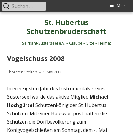
Suche
Primäres
Menü
nach:
Menü
Springe
St. Hubertus
zum
Schützenbruderschaft
Inhalt
Selfkant-Süsterseel e.V. – Glaube – Sitte – Heimat
Vogelschuss 2008
Autor
Veröffentlicht
Thorsten Stelten
1. Mai 2008
am
Im vierzigsten Jahr des Instrumentalvereins
Süsterseel wurde das aktive Mitglied
Michael
Hochgürtel
Schützenkönig der St. Hubertus
Schützen. Mit einer Hauswurfpost hatten die
Schützen die Dorfbevölkerung zum
Königvogelschießen am Sonntag, dem 4. Mai