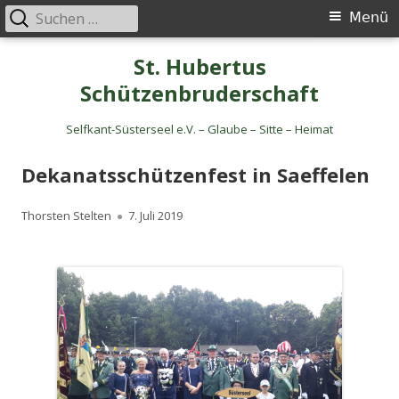
Suche
Primäres
Menü
nach:
Menü
Springe
St. Hubertus
zum
Schützenbruderschaft
Inhalt
Selfkant-Süsterseel e.V. – Glaube – Sitte – Heimat
Dekanatsschützenfest in Saeffelen
Autor
Veröffentlicht
Thorsten Stelten
7. Juli 2019
am