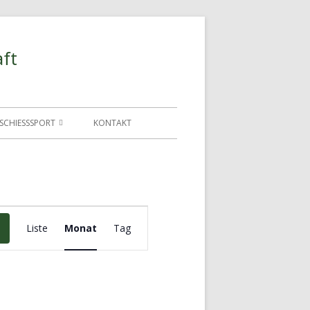
ft
SCHIESSSPORT
KONTAKT
SCHÜTZENHEIM UND SCHIESSSTAND
V
Liste
Monat
Tag
e
r
a
n