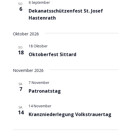
s
6 September
h
SO.
a
6
Dekanatsschützenfest St. Josef
l
t
l
Hastenrath
e
t
a
n
Oktober 2026
u
.
l
n
18 Oktober
SO.
18
t
Oktoberfest Sittard
g
A
u
November 2026
n
n
7 November
s
SA.
7
g
Patronatstag
i
e
c
14 November
SA.
14
h
Kranzniederlegung Volkstrauertag
n
t
S