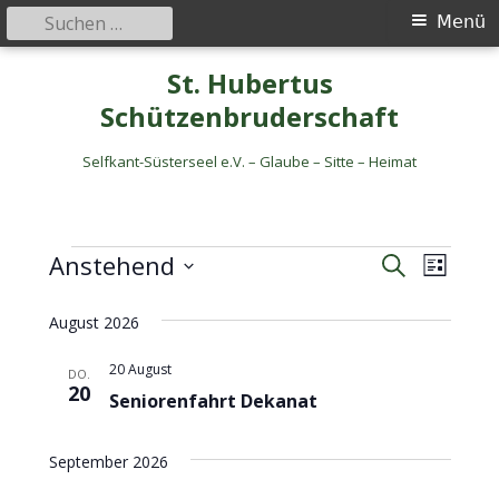
Suche
Primäres
Menü
nach:
Menü
Springe
St. Hubertus
zum
Schützenbruderschaft
Inhalt
Selfkant-Süsterseel e.V. – Glaube – Sitte – Heimat
Anstehend
S
V
Veranstaltungen
V
L
u
D
i
e
e
c
August 2026
s
a
h
r
t
t
r
e
20 August
e
a
DO.
u
20
Seniorenfahrt Dekanat
a
n
m
s
w
n
September 2026
ä
t