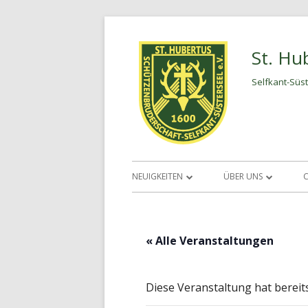
Springe
zum
St. Hu
Inhalt
Selfkant-Süst
Primäres
NEUIGKEITEN
ÜBER UNS
Menü
TERMINE
VORSTAND
SATZUNG
« Alle Veranstaltungen
AUFNAHMEANTRAG
Diese Veranstaltung hat bereit